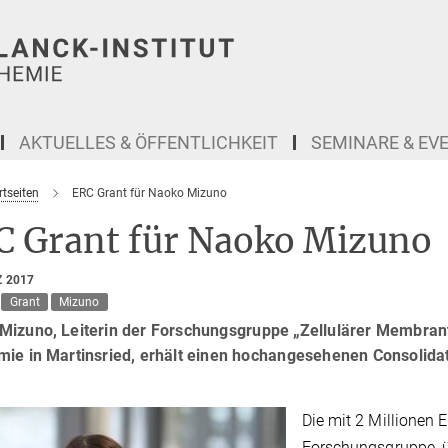
AKTUELLES & ÖFFENTLICHKEIT
SEMINARE & EV
tseiten
ERC Grant für Naoko Mizuno
C Grant für Naoko Mizuno
Z 2017
Grant
Mizuno
Mizuno, Leiterin der Forschungsgruppe „Zellulärer Membrant
mie in Martinsried, erhält einen hochangesehenen Consolida
Die mit 2 Millionen 
Forschungsgruppe, ü