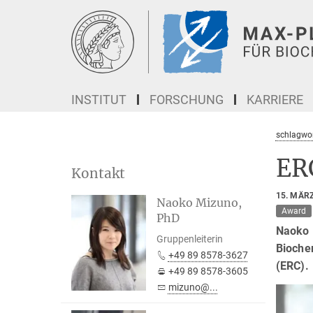
Hauptinhalt
INSTITUT
FORSCHUNG
KARRIERE
schlagwor
ER
Kontakt
15. MÄR
Naoko Mizuno,
Award
PhD
Naoko 
Gruppenleiterin
Bioche
+49 89 8578-3627
(ERC).
+49 89 8578-3605
mizuno@...