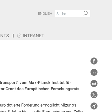
ENGLISH
ENTS
INTRANET
ransport“ vom Max-Planck Institut für
tor Grant des Europäischen Forschungsrats
Euro dotierte Förderung ermöglicht Mizuno’s
ber 5 Jahre hinweg die Formgebung von Zellen