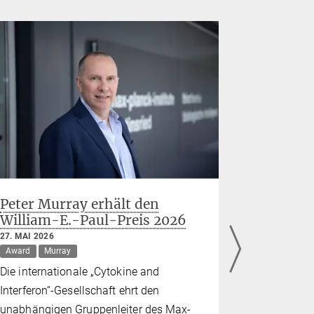
Peter Murray erhält den
SynCell
William-E.-Paul-Preis 2026
der näc
europäi
27. MAI 2026
in der E
Award
Murray
syntheti
Die internationale „Cytokine and
22. MAI 2026
Interferon“-Gesellschaft ehrt den
Grant
Schw
unabhängigen Gruppenleiter des Max-