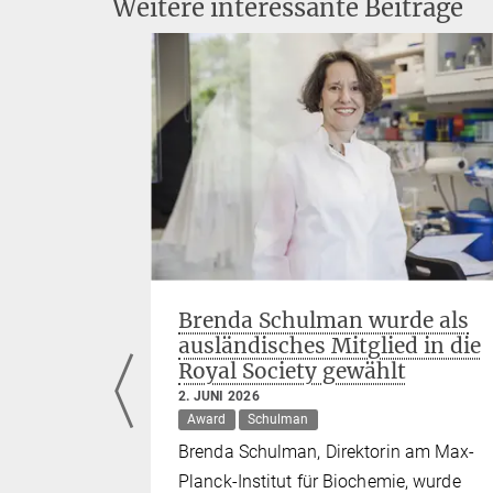
Weitere interessante Beiträge
aftler
Brenda Schulman wurde als
ed
ausländisches Mitglied in die
Royal Society gewählt
2. JUNI 2026
Murray
Award
Schulman
tl, Jürgen
Brenda Schulman, Direktorin am Max-
en zu den
Planck-Institut für Biochemie, wurde