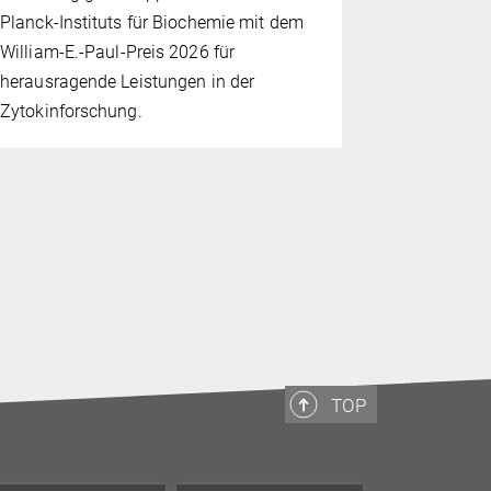
Gründung e
Planck-Instituts für Biochemie mit dem
Postdokto
William-E.-Paul-Preis 2026 für
Förderung 
herausragende Leistungen in der
Innovation 
Zytokinforschung.
Synthetisc
erstklassige
Ausbildung
TOP