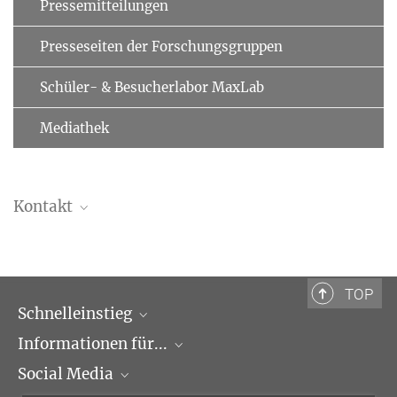
Pressemitteilungen
Presseseiten der Forschungsgruppen
Schüler- & Besucherlabor MaxLab
Mediathek
Kontakt
Dr. Christiane Menzfeld
Leitung Öffentlichkeitsarbeit
+49 89 8578-2824
TOP
pr@...
Schnelleinstieg
MPI für Biochemie,
Informationen für...
Forschungsgruppen
Am Klopferspitz 18,
Social Media
82152 Martinsried
Veranstaltungen
Journalisten