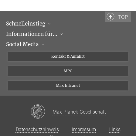
Gesellschaft
Code of conduct: Verhaltensregeln der Max-
TOP
Schnelleinstieg
Planck-Gesellschaft
Schutz vor sexualisierter Diskriminierung, Belästigung und Gewalt
Informationen für...
Forschungsgruppen
Social Media
Veranstaltungen
Journalisten
Seminare
Bewerber
X
Kontakt & Anfahrt
Karriere
Schüler und Studenten
Linked in
MPG
Institut
Doktoranden
Postdoktoranden
Max Intranet
Max-Planck-Gesellschaft
Datenschutzhinweis
Impressum
Links