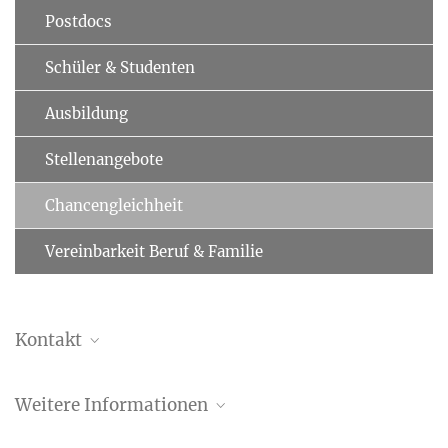
Postdocs
Schüler & Studenten
Ausbildung
Stellenangebote
Chancengleichheit
Vereinbarkeit Beruf & Familie
Kontakt
Ansprechpartner Kontakt
Weitere Informationen
am MPI für Biochemie
gleichstellung@...
Chancengerechtigkeit in der Max-Planck-