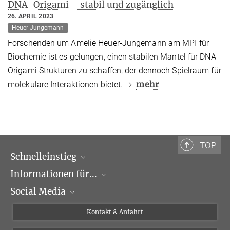
DNA-Origami – stabil und zugänglich
26. APRIL 2023
Heuer-Jungemann
Forschenden um Amelie Heuer-Jungemann am MPI für
Biochemie ist es gelungen, einen stabilen Mantel für DNA-
Origami Strukturen zu schaffen, der dennoch Spielraum für
mehr
molekulare Interaktionen bietet.
TOP
Schnelleinstieg
Informationen für...
Forschungsgruppen
Social Media
Veranstaltungen
Journalisten
Seminare
Bewerber
X
Kontakt & Anfahrt
Karriere
Schüler und Studenten
Linked in