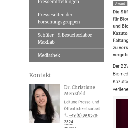
Pressemitteilungen
Award
Die Sti
Presseseiten der
für Bio
Forschungsgruppen
und Bi
Kazuto
Schüler- & Besucherlabor
Faltung
MaxLab
zu vers
vergebe
Mediathek
Der BBV
Biomedi
Kontakt
Kazutos
Dr. Christiane
verlieh
Menzfeld
Leitung Presse- und
Öffentlichkeitsarbeit
+49 (0) 89 8578-
2824