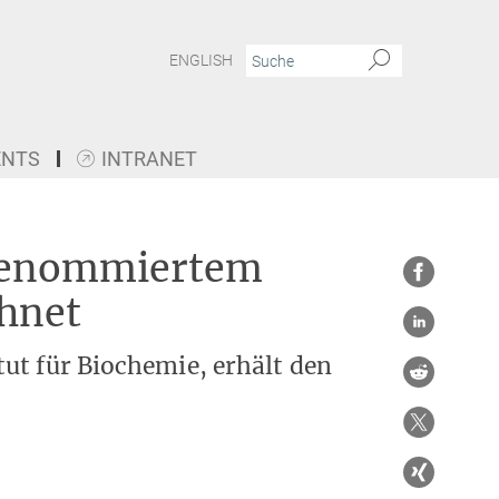
ENGLISH
ENTS
INTRANET
l
 renommiertem
chnet
ut für Biochemie, erhält den