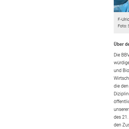
F.-Ulr
Foto:
Über d
Die BBV
würdige
und Bio
Wirtsch
die den
Dizipli
öffentl
unserer
des 21.
den Zu