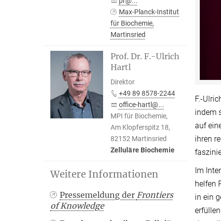
pr@...
Max-Planck-Institut
für Biochemie,
Martinsried
Prof. Dr. F.-Ulrich
Hartl
Direktor
+49 89 8578-2244
F.-Ulri
office-hartl@...
indem s
MPI für Biochemie,
auf ein
Am Klopferspitz 18,
ihren r
82152 Martinsried
Zelluläre Biochemie
faszini
Im Inte
Weitere Informationen
helfen 
Pressemeldung der
Frontiers
in ein 
of Knowledge
erfülle