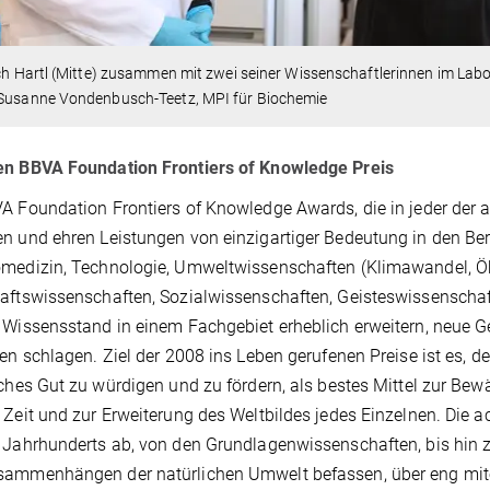
ich Hartl (Mitte) zusammen mit zwei seiner Wissenschaftlerinnen im Lab
 Susanne Vondenbusch-Teetz, MPI für Biochemie
en BBVA Foundation Frontiers of Knowledge Preis
A Foundation Frontiers of Knowledge Awards, die in jeder der a
n und ehren Leistungen von einzigartiger Bedeutung in den Be
medizin, Technologie, Umweltwissenschaften (Klimawandel, Ök
aftswissenschaften, Sozialwissenschaften, Geisteswissenscha
 Wissensstand in einem Fachgebiet erheblich erweitern, neue G
nen schlagen. Ziel der 2008 ins Leben gerufenen Preise ist es, 
iches Gut zu würdigen und zu fördern, als bestes Mittel zur Be
 Zeit und zur Erweiterung des Weltbildes jedes Einzelnen. Die 
 Jahrhunderts ab, von den Grundlagenwissenschaften, bis hin z
sammenhängen der natürlichen Umwelt befassen, über eng mite