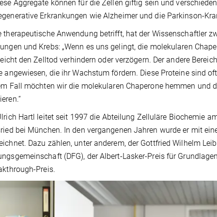
ese Aggregate können für die Zellen giftig sein und verschiede
generative Erkrankungen wie Alzheimer und die Parkinson-Krank
 therapeutische Anwendung betrifft, hat der Wissenschaftler zw
ungen und Krebs: „Wenn es uns gelingt, die molekularen Chape
lleicht den Zelltod verhindern oder verzögern. Der andere Bereich
e angewiesen, die ihr Wachstum fördern. Diese Proteine sind o
em Fall möchten wir die molekularen Chaperone hemmen und di
eren.“
lrich Hartl leitet seit 1997 die Abteilung Zelluläre Biochemie a
ried bei München. In den vergangenen Jahren wurde er mit ein
ichnet. Dazu zählen, unter anderem, der Gottfried Wilhelm Leib
ngsgemeinschaft (DFG), der Albert-Lasker-Preis für Grundlagen
akthrough-Preis.