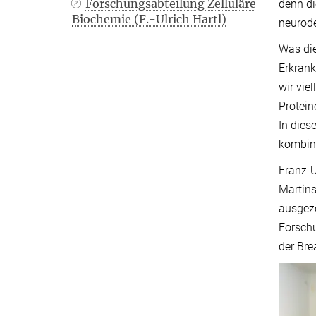
Forschungsabteilung Zelluläre
denn di
Biochemie (F.-Ulrich Hartl)
neurode
Was die
Erkrank
wir vie
Protein
In dies
kombini
Franz-U
Martins
ausgeze
Forschu
der Bre