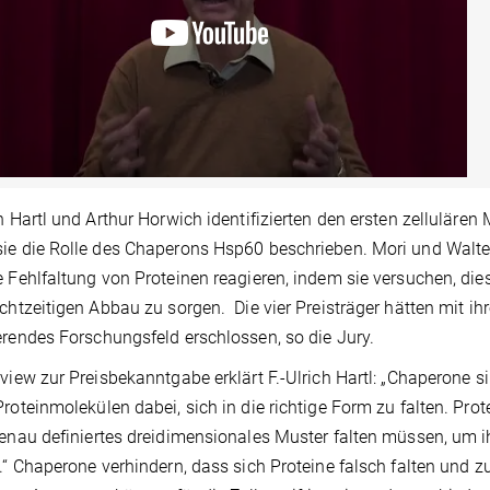
ch Hartl und Arthur Horwich identifizierten den ersten zellulären
ie die Rolle des Chaperons Hsp60 beschrieben. Mori und Walt
e Fehlfaltung von Proteinen reagieren, indem sie versuchen, diese 
echtzeitigen Abbau zu sorgen. Die vier Preisträger hätten mit i
erendes Forschungsfeld erschlossen, so die Jury.
rview zur Preisbekanntgabe erklärt F.-Ulrich Hartl: „Chaperone si
Proteinmolekülen dabei, sich in die richtige Form zu falten. Pro
genau definiertes dreidimensionales Muster falten müssen, um i
n.“ Chaperone verhindern, dass sich Proteine falsch falten und 