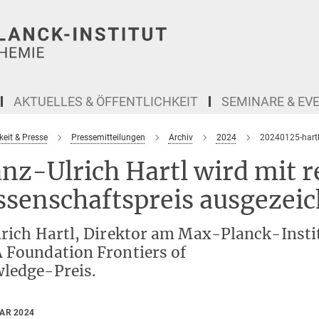
AKTUELLES & ÖFFENTLICHKEIT
SEMINARE & EV
keit & Presse
Pressemitteilungen
Archiv
2024
20240125-hart
anz-Ulrich Hartl wird mit
ssenschaftspreis ausgezei
lrich Hartl, Direktor am Max-Planck-Instit
 Foundation Frontiers of
ledge-Preis.
UAR 2024