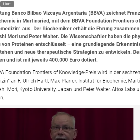
Hartl
ftung Banco Bilbao Vizcaya Argentaria (BBVA) zeichnet Franz-
chemie in Martinsried, mit dem BBVA Foundation Frontiers of
omedizin“ aus. Der Biochemiker erhält die Ehrung zusammen 
shi Mori und Peter Walter. Die Wissenschaftler haben die p
 von Proteinen entschlüsselt – eine grundlegende Erkenntni
tehen und neue therapeutische Strategien zu entwickeln. Der
n und ist mit jeweils 400.000 Euro dotiert.
A Foundation Frontiers of Knowledge-Preis wird in der sechzeh
zin“ an F.-Ulrich Hartl, Max-Planck-Institut für Biochemie, Marti
hi Mori, Kyoto University, Japan und Peter Walter, Altos Labs u
en.