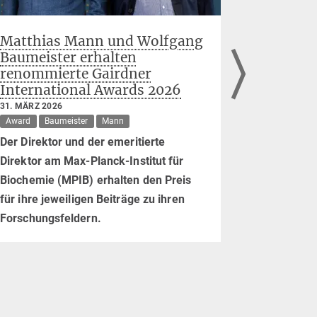
Matthias Mann und Wolfgang
Live-Üb
Baumeister erhalten
Zelle: d
renommierte Gairdner
Zusamme
International Awards 2026
Proteinf
neu gebi
31. MÄRZ 2026
Award
Baumeister
Mann
5. FEBRUAR 
Hartl
Der Direktor und der emeritierte
Forschernd
Direktor am Max-Planck-Institut für
Dynamik de
Biochemie (MPIB) erhalten den Preis
TRiC und P
für ihre jeweiligen Beiträge zu ihren
ihren Subst
Forschungsfeldern.
Einzelparti