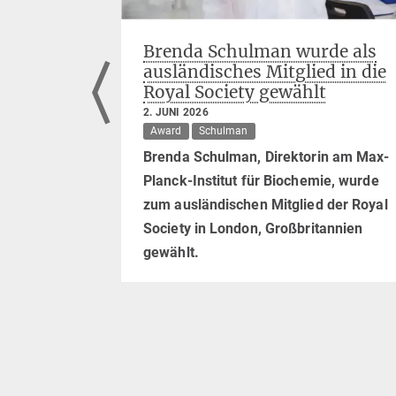
aftler
Brenda Schulman wurde als
ed
ausländisches Mitglied in die
Royal Society gewählt
2. JUNI 2026
Murray
Award
Schulman
tl, Jürgen
Brenda Schulman, Direktorin am Max-
ren zu den
Planck-Institut für Biochemie, wurde
024.
zum ausländischen Mitglied der Royal
Society in London, Großbritannien
gewählt.