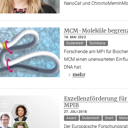
NanoCat
und
ChromoMemInMot
MCM-Moleküle begrenze
18. MAI 2022
Duderstadt
Tachibana
Forschende am MPI für Biochem
MCM einen unerwarteten Einflus
DNA hat.
mehr
Exzellenzförderung für
MPIB
27. JULI 2018
Award
Duderstadt
Grant
Mutsc
Der Europäische Forschungsrat