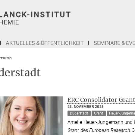
AKTUELLES & ÖFFENTLICHKEIT
SEMINARE & EV
tseiten
derstadt
ERC Consolidator Gran
23. NOVEMBER 2023
Duderstadt
Grant
Heuer-Jungem
Amelie Heuer-Jungemann und Ka
Grant
des
European Research C