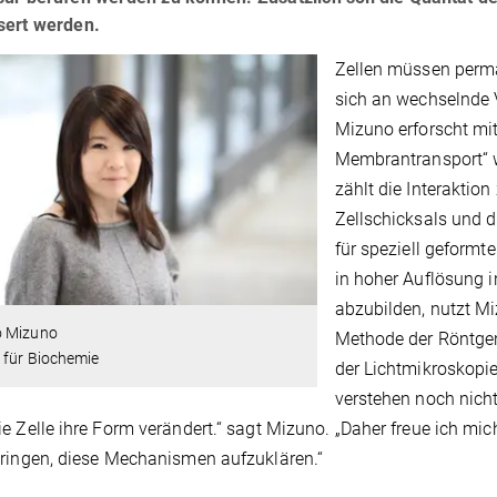
sert werden.
Zellen müssen perma
sich an wechselnde 
Mizuno erforscht mit
Membrantransport“ w
zählt die Interaktio
Zellschicksals und 
für speziell geform
in hoher Auflösung 
abzubilden, nutzt M
 Mizuno
Methode der Röntgen
 für Biochemie
der Lichtmikroskopi
verstehen noch nicht
e Zelle ihre Form verändert.“ sagt Mizuno. „Daher freue ich mic
ringen, diese Mechanismen aufzuklären.“