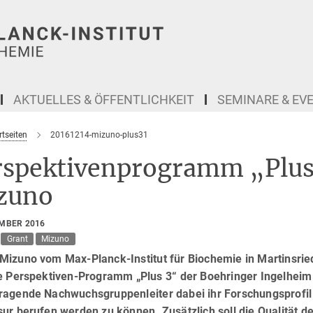
AKTUELLES & ÖFFENTLICHKEIT
SEMINARE & EV
tseiten
20161214-mizuno-plus31
rspektivenprogramm „Plus
zuno
EMBER 2016
Grant
Mizuno
izuno vom Max-Planck-Institut für Biochemie in Martinsried 
te Perspektiven-Programm „Plus 3“ der Boehringer Ingelheim
ragende Nachwuchsgruppenleiter dabei ihr Forschungsprofil 
sur berufen werden zu können. Zusätzlich soll die Qualität 