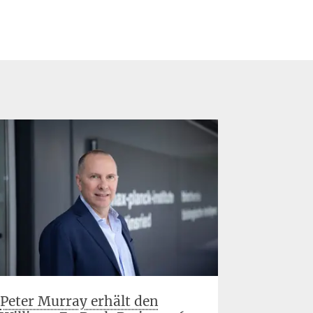
Peter Murray erhält den
SynCell