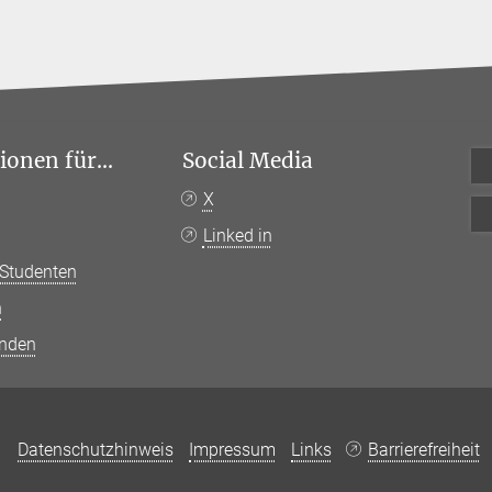
onen für...
Social Media
n
X
Linked in
 Studenten
n
anden
Datenschutzhinweis
Impressum
Links
Barrierefreiheit