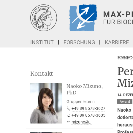
Hauptinhalt
INSTITUT
FORSCHUNG
KARRIERE
schlagwor
Pe
Kontakt
Mi
Naoko Mizuno,
PhD
14. DEZ
Gruppenleiterin
Award
+49 89 8578-3627
Naoko M
+49 89 8578-3605
dotier
mizuno@...
heraus
Profes