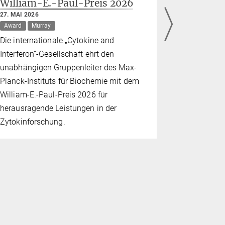
William-E.-Paul-Preis 2026
der näc
europäi
27. MAI 2026
in der E
Award
Murray
syntheti
Die internationale „Cytokine and
22. MAI 2026
Interferon“-Gesellschaft ehrt den
Grant
Schw
unabhängigen Gruppenleiter des Max-
Gründung e
Planck-Instituts für Biochemie mit dem
Postdokto
William-E.-Paul-Preis 2026 für
Förderung 
herausragende Leistungen in der
Innovation 
Zytokinforschung.
Synthetisc
erstklassige
Ausbildung