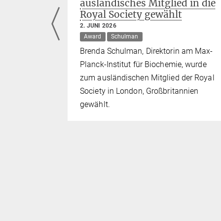
ed
ausländisches Mitglied in die
Royal Society gewählt
2. JUNI 2026
Murray
Award
Schulman
tl, Jürgen
Brenda Schulman, Direktorin am Max-
en zu den
Planck-Institut für Biochemie, wurde
24.
zum ausländischen Mitglied der Royal
Society in London, Großbritannien
gewählt.