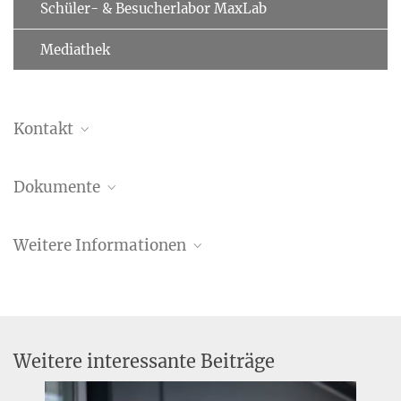
Schüler- & Besucherlabor MaxLab
Mediathek
Kontakt
Dr. Christiane Menzfeld
Dokumente
Leitung Öffentlichkeitsarbeit
+49 89 8578-2824
Pressemitteilung (PDF)
pr@...
Weitere Informationen
MPI für Biochemie,
Am Klopferspitz 18,
Klaus Tschira Preis 2011
82152 Martinsried
Forschungsabteilung Molekulare Zellbiologie
(Stefan Jentsch)
Weitere interessante Beiträge