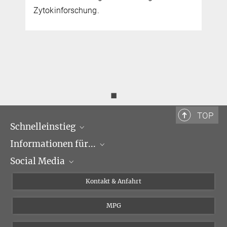
Zytokinforschung.
◼
TOP
Schnelleinstieg
Informationen für...
Forschungsgruppen
Social Media
Veranstaltungen
Journalisten
Seminare
Bewerber
X
Kontakt & Anfahrt
Karriere
Schüler und Studenten
Linked in
MPG
Institut
Doktoranden