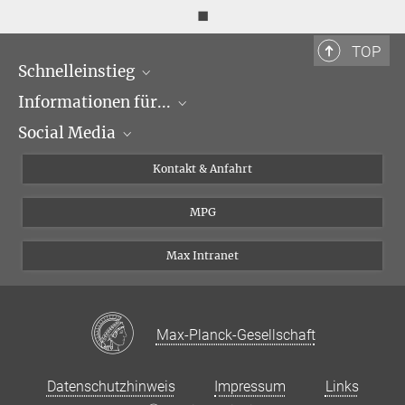
◼
TOP
Schnelleinstieg
Informationen für...
Forschungsgruppen
Social Media
Veranstaltungen
Journalisten
Seminare
Bewerber
X
Kontakt & Anfahrt
Karriere
Schüler und Studenten
Linked in
MPG
Institut
Doktoranden
Postdoktoranden
Max Intranet
Max-Planck-Gesellschaft
Datenschutzhinweis
Impressum
Links