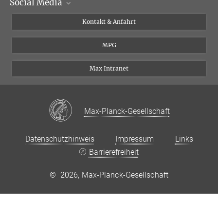
Social Media
Veranstaltungen
Journalisten
Seminare
Bewerber
X
Kontakt & Anfahrt
Karriere
Schüler und Studenten
Linked in
MPG
Institut
Doktoranden
Postdoktoranden
Max Intranet
Max-Planck-Gesellschaft
Datenschutzhinweis
Impressum
Links
Barrierefreiheit
©
2026, Max-Planck-Gesellschaft