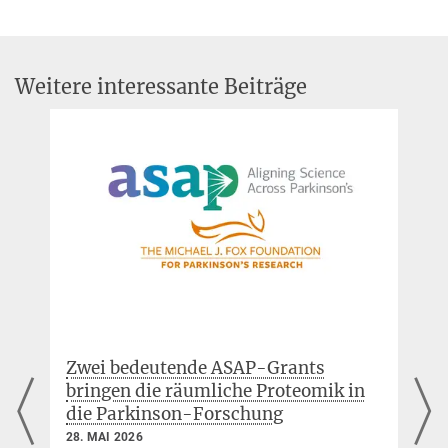
+49 89 8578-3430
Pressemitteilung der LMU
jungmann@...
MPI für Biochemie,
Am Klopferspitz 18
Weitere interessante Beiträge
82152 Martinsried
Dr. Christiane Menzfeld
Leitung Öffentlichkeitsarbeit
+49 89 8578-2824
pr@...
MPI für Biochemie,
Am Klopferspitz 18,
82152 Martinsried
Zwei bedeutende ASAP-Grants
bringen die räumliche Proteomik in
die Parkinson-Forschung
28. MAI 2026