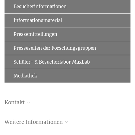
Besucherinformationen
Informationsmaterial
Pressemitteilungen
Presseseiten der Forschungsgruppen
Schüler- & Besucherlabor MaxLab
Mediathek
Kontakt
Dr. Ralf Jungmann
Weitere Informationen
Gruppenleiter
+49 89 8578-3410