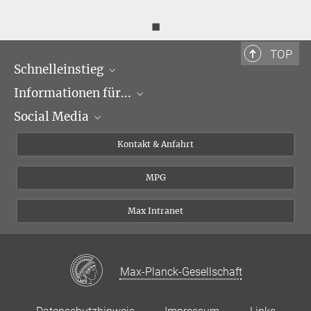
◼
TOP
Schnelleinstieg
Informationen für...
Forschungsgruppen
Social Media
Veranstaltungen
Journalisten
Seminare
Bewerber
X
Kontakt & Anfahrt
Karriere
Schüler und Studenten
Linked in
MPG
Institut
Doktoranden
Postdoktoranden
Max Intranet
Max-Planck-Gesellschaft