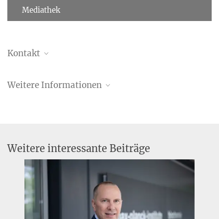
Mediathek
Kontakt
Dr. med. Dr. phil. nat. Thierry
Nordmann
Weitere Informationen
Forschungsgruppenleiter
Forschungsgruppe „Molekulare und räumliche
nordmann@...
Biologie der Haut“ (Thierry Nordmann)
Max-Planck-Institut für Biochemie, Am
Pressemitteilung “Bahnbrechende Technologie
Klopferspitz 18, 82152 Planegg/ Martinsried
ebnet den Weg für lebensrettende Behandlung bei
Forschungsgruppe „Molekulare und räumliche
Weitere interessante Beiträge
tödlicher Hautreaktion”
Biologie der Haut“
Oktober 2024
Dr. Christiane Menzfeld
Leitung Presse- und Öffentlichkeitsarbeit
+49 (0) 89 8578-2824
pr@...