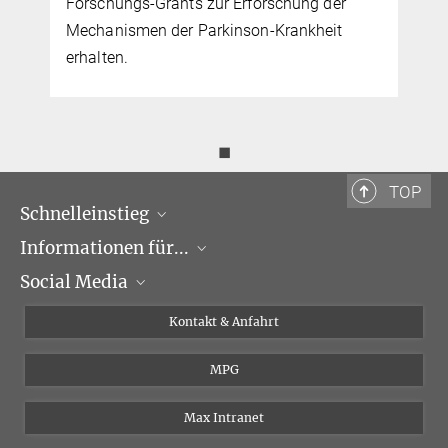
Forschungs-Grants zur Erforschung der
Mechanismen der Parkinson-Krankheit
erhalten.
◼
TOP
Schnelleinstieg
Informationen für...
Forschungsgruppen
Social Media
Veranstaltungen
Journalisten
Seminare
Bewerber
X
Kontakt & Anfahrt
Karriere
Schüler und Studenten
Linked in
MPG
Institut
Doktoranden
Postdoktoranden
Max Intranet