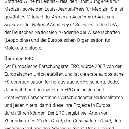
Gottfried Wilhelm Leibniz-Preis, den Ernst Jung-Preis für
Medizin, sowie den Louis-Jeantet-Preis für Medizin. Sie ist
gewähltes Mitglied der
American Academy of Arts and
Sciences
, der
National Academy of Sciences
in den USA,
der Deutschen Nationalen Akademie der Wissenschaften
(Leopoldina) und der Europäischen Organisation für
Molekularbiologie.
Über den ERC
Der Europäische Forschungsrat, ERC, wurde 2007 von der
Europäischen Union etabliert und ist die erste europäische
Förderorganisation für herausragende Forschung. Jedes
Jahr wählt und finanziert der ERC die besten und
kreativsten Forscher*innen verschiedenster Nationalitäten
und jeden Alters, damit diese ihre Projekte in Europa
durchführen können. Der ERC vergibt vier Arten von
Stipendien: den
Starter Grant
, den
Consolidator Grant
, den
Synergy Grant
und den
Advanced Grant
. Der
Advanced