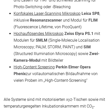
und Lasern für TIRF und schnelles Scanning für
Photo-Switching oder -Bleaching
Konfokales Laser-Scanning Mikroskop
Leica SP8
,
inklusive
Resonanzscanner
und Modul für
FLIM
(Fluorescence Lifetime, von PicoQuant)
Hochauflösendes Mikroskop
Zeiss Elyra PS.1
mit
Modulen für
SMLM
(Single-Molecule Localisation
Microscopy; PALM, STORM, PAINT) und
SIM
(Structured Illumination Microscopy) sowie
Zwei-
Kamera-Modul
mit Bildteiler
High-Content Screening
Perkin Elmer Opera
Phenix
zur vollautomatischen Bildaufnahme von
vielen Proben im „High-Content-Screening“
Alle Systeme sind mit motorisierten xyz-Tischen sowie mit
temperaturgeregelten Inkubationskammern mit CO
-
2