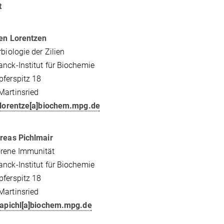
t
ben Lorentzen
rbiologie der Zilien
nck-Institut für Biochemie
ferspitz 18
Martinsried
lorentze[a]biochem.mpg.de
reas Pichlmair
rene Immunität
nck-Institut für Biochemie
ferspitz 18
Martinsried
apichl[a]biochem.mpg.de