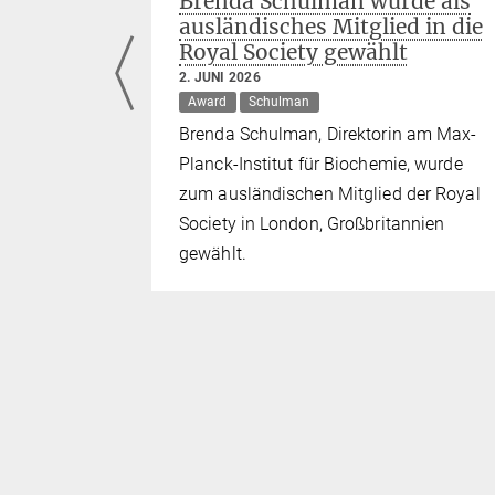
aftler
Brenda Schulman wurde als
ed
ausländisches Mitglied in die
Royal Society gewählt
2. JUNI 2026
Murray
Award
Schulman
tl, Jürgen
Brenda Schulman, Direktorin am Max-
en zu den
Planck-Institut für Biochemie, wurde
24.
zum ausländischen Mitglied der Royal
Society in London, Großbritannien
gewählt.