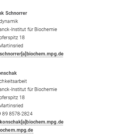
nk Schnorrer
dynamik
nck-Institut für Biochemie
ferspitz 18
Martinsried
schnorrer[a]biochem.mpg.de
onschak
ichkeitsarbeit
nck-Institut für Biochemie
ferspitz 18
Martinsried
49 89 8578-2824
konschak[a]biochem.mpg.de
iochem.mpg.de