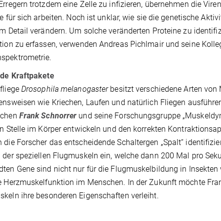
Erregern trotzdem eine Zelle zu infizieren, übernehmen die V
le für sich arbeiten. Noch ist unklar, wie sie die genetische Akti
im Detail verändern. Um solche veränderten Proteine zu identifiz
tion zu erfassen, verwenden Andreas Pichlmair und seine Koll
spektrometrie.
nde Kraftpakete
fliege
Drosophila melanogaster
besitzt verschiedene Arten von 
ensweisen wie Kriechen, Laufen und natürlich Fliegen ausführe
uchen
Frank Schnorrer
und seine Forschungsgruppe „Muskeldyna
en Stelle im Körper entwickeln und den korrekten Kontraktionsa
 die Forscher das entscheidende Schaltergen „Spalt“ identifizi
 der speziellen Flugmuskeln ein, welche dann 200 Mal pro Sek
ten Gene sind nicht nur für die Flugmuskelbildung in Insekten 
e Herzmuskelfunktion im Menschen. In der Zukunft möchte Fran
keln ihre besonderen Eigenschaften verleiht.