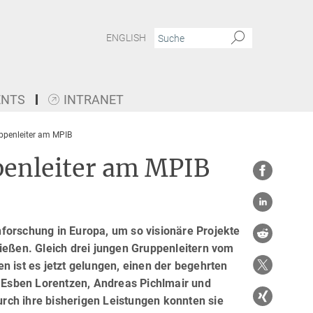
ENGLISH
ENTS
INTRANET
uppenleiter am MPIB
penleiter am MPIB
forschung in Europa, um so visionäre Projekte
ließen. Gleich drei jungen Gruppenleitern vom
n ist es jetzt gelungen, einen der begehrten
n Esben Lorentzen, Andreas Pichlmair und
Durch ihre bisherigen Leistungen konnten sie