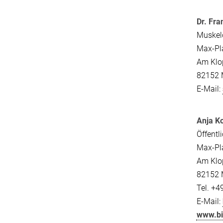
Dr. Fra
Muskel
Max-Pla
Am Klop
82152 
E-Mail:
Anja K
Öffentl
Max-Pla
Am Klop
82152 
Tel. +
E-Mail:
www.b