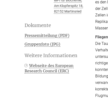
MPI für Biochemie,
es den 
Am Klopferspitz 18,
der Zel
82152 Martinsried
Zellen 
Replika
Dokumente
Massen
Pressemitteilung (PDF)
Fliege
Die Tau
Gruppenfoto (JPG)
Verhalt
Weitere Informationen
unters
richtig
Webseite des European
konnten
Research Council (ERC)
Bildung
verwand
korrekt
Flugmus