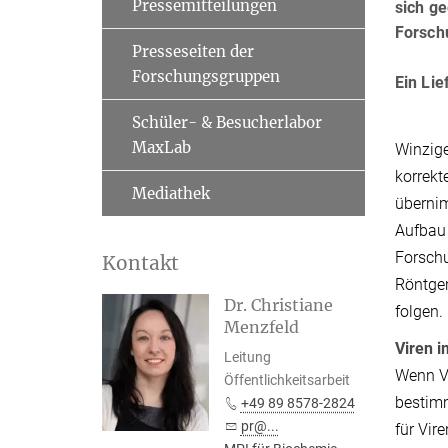
Pressemitteilungen
sich g
Forschu
Presseseiten der
Forschungsgruppen
Ein Lie
Schüler- & Besucherlabor
MaxLab
Winzige
korrekt
Mediathek
übernim
Aufbau 
Forschu
Kontakt
Röntgen
Dr. Christiane
folgen.
Menzfeld
Viren i
Leitung
Wenn Vi
Öffentlichkeitsarbeit
bestimm
+49 89 8578-2824
pr@...
für Vir