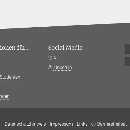
onen für...
Social Media
n
X
Linked in
 Studenten
n
anden
Datenschutzhinweis
Impressum
Links
Barrierefreiheit