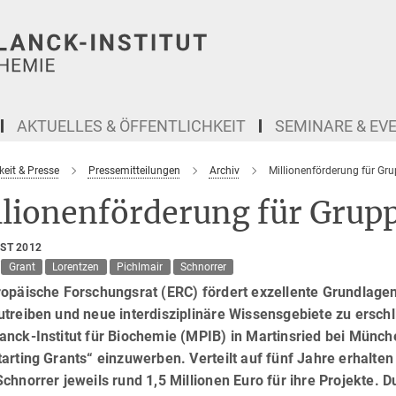
AKTUELLES & ÖFFENTLICHKEIT
SEMINARE & EV
keit & Presse
Pressemitteilungen
Archiv
Millionenförderung für Gr
llionenförderung für Grup
UST 2012
Grant
Lorentzen
Pichlmair
Schnorrer
ropäische Forschungsrat (ERC) fördert exzellente Grundlagen
treiben und neue interdisziplinäre Wissensgebiete zu ersch
nck-Institut für Biochemie (MPIB) in Martinsried bei Münche
arting Grants“ einzuwerben. Verteilt auf fünf Jahre erhalte
chnorrer jeweils rund 1,5 Millionen Euro für ihre Projekte. 