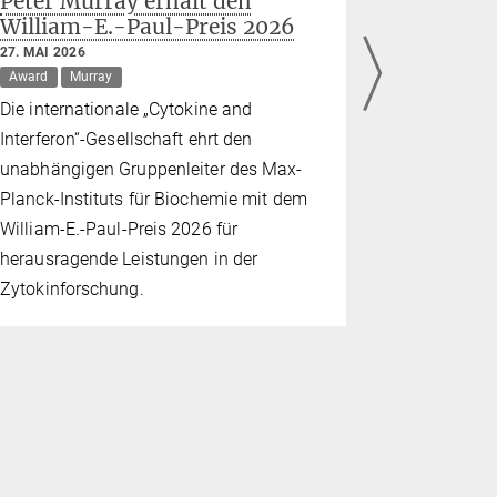
Peter Murray erhält den
SynCell
William-E.-Paul-Preis 2026
der näc
europäi
27. MAI 2026
in der E
Award
Murray
syntheti
Die internationale „Cytokine and
22. MAI 2026
Interferon“-Gesellschaft ehrt den
Grant
Schw
unabhängigen Gruppenleiter des Max-
Gründung e
Planck-Instituts für Biochemie mit dem
Postdokto
William-E.-Paul-Preis 2026 für
Förderung 
herausragende Leistungen in der
Innovation 
Zytokinforschung.
Synthetisc
erstklassige
Ausbildung