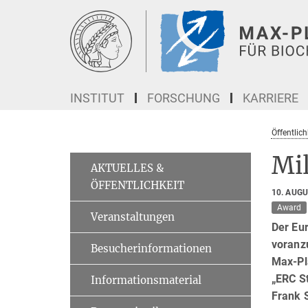
Hauptinhalt
INSTITUT
FORSCHUNG
KARRIERE
Öffentlich
Mi
AKTUELLES &
ÖFFENTLICHKEIT
10. AUG
Award
Veranstaltungen
Der Eu
voranzu
Besucherinformationen
Max-Pla
„ERC St
Informationsmaterial
Frank S