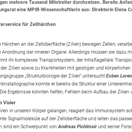
egen mehrere Tausend Mitstreiter durchsetzen. Bereits Anfa
ngsrat eine MPIB-Wissenschaftlerin aus: Direktorin Elena C
ferservice für Zellhärchen
 Härchen an der Zelloberfläche (Zilien) bewegen Zellen, verarb
e Anordnung der inneren Organe. Allerdings müssen sie dazu m
mt ihr komplexes Transportsystem, der Intraflagelläre Transpo
der Zilien sowie zu Krankheiten mit geistigen und körperlichen
ngsgruppe „Strukturbiologie der Zilien“ untersucht
Esben Loren
kristallographie konnte er bereits die Struktur einer Untereinhe
 Die Ergebnisse könnten helfen, Fehlern beim Aufbau der Zilie
m Visier
ren in unseren Körper gelangen, reagiert das Immunsystem sof
te Signalmoleküle auf der Zelloberfläche und leiten das pass
en sind ein Schwerpunkt von
Andreas Pichlmair
und seiner Fors