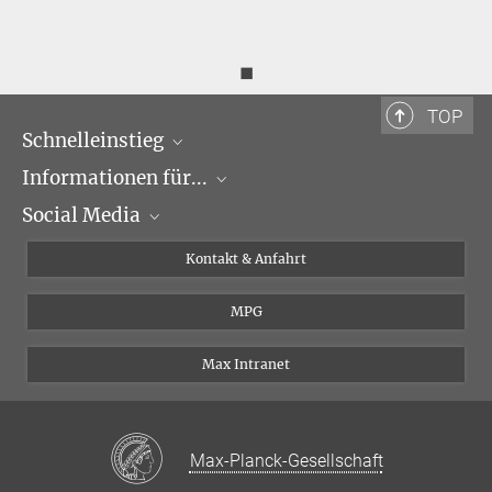
◼
TOP
Schnelleinstieg
Informationen für...
Forschungsgruppen
Social Media
Veranstaltungen
Journalisten
Seminare
Bewerber
X
Kontakt & Anfahrt
Karriere
Schüler und Studenten
Linked in
MPG
Institut
Doktoranden
Postdoktoranden
Max Intranet
Max-Planck-Gesellschaft