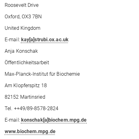
Roosevelt Drive
Oxford, OX3 7BN
United Kingdom
E-mail:
kay[a]strubi.ox.ac.uk
Anja Konschak
Öffentlichkeitsarbeit
Max-Planck-Institut für Biochemie
Am Klopferspitz 18
82152 Martinsried
Tel. ++49/89-8578-2824
E-mail:
konschak[a]biochem.mpg.de
www.biochem.mpg.de