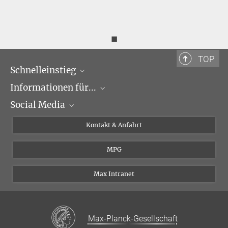
◼
TOP
Schnelleinstieg
Informationen für...
Forschungsgruppen
Social Media
Veranstaltungen
Journalisten
Seminare
Bewerber
X
Kontakt & Anfahrt
Karriere
Schüler und Studenten
Linked in
MPG
Institut
Doktoranden
Postdoktoranden
Max Intranet
Max-Planck-Gesellschaft