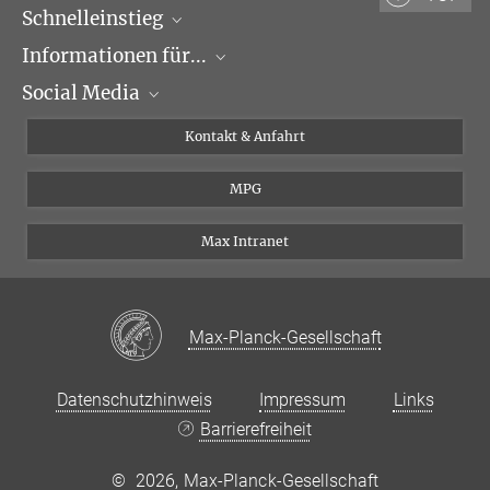
Schnelleinstieg
Informationen für...
Forschungsgruppen
Social Media
Veranstaltungen
Journalisten
Seminare
Bewerber
X
Kontakt & Anfahrt
Karriere
Schüler und Studenten
Linked in
MPG
Institut
Doktoranden
Postdoktoranden
Max Intranet
Max-Planck-Gesellschaft
Datenschutzhinweis
Impressum
Links
Barrierefreiheit
©
2026, Max-Planck-Gesellschaft