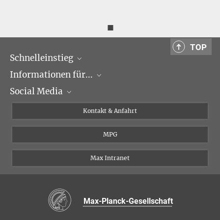
◼
TOP
Schnelleinstieg
Informationen für...
Forschungsgruppen
Social Media
Veranstaltungen
Journalisten
Seminare
Bewerber
X
Kontakt & Anfahrt
Karriere
Schüler und Studenten
Linked in
MPG
Institut
Doktoranden
Postdoktoranden
Max Intranet
Max-Planck-Gesellschaft