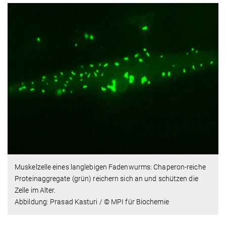
Muskelzelle eines langlebigen Fadenwurms: Chaperon-reiche
Proteinaggregate (grün) reichern sich an und schützen die
Zelle im Alter.
Abbildung: Prasad Kasturi / © MPI für Biochemie