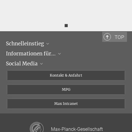
◼
TOP
Schnelleinstieg
Informationen für...
Forschungsgruppen
Social Media
Veranstaltungen
Journalisten
Seminare
Bewerber
X
Kontakt & Anfahrt
Karriere
Schüler und Studenten
Linked in
MPG
Institut
Doktoranden
Postdoktoranden
Max Intranet
Max-Planck-Gesellschaft