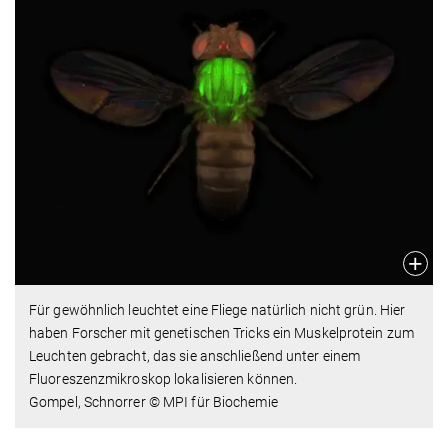
Für gewöhnlich leuchtet eine Fliege natürlich nicht grün. Hier
haben Forscher mit genetischen Tricks ein Muskelprotein zum
Leuchten gebracht, das sie anschließend unter einem
Fluoreszenzmikroskop lokalisieren können.
Gompel, Schnorrer © MPI für Biochemie