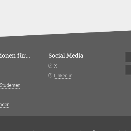
onen für...
Social Media
n
X
Linked in
 Studenten
n
anden