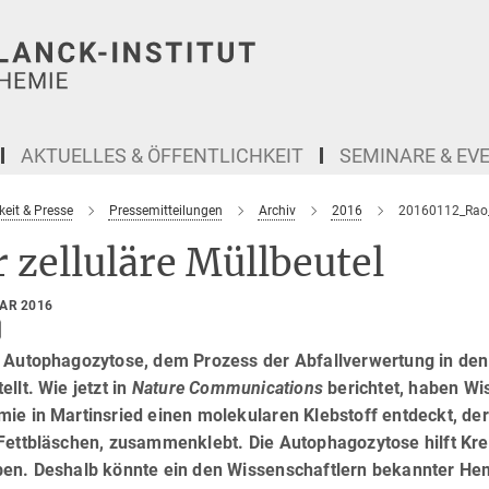
AKTUELLES & ÖFFENTLICHKEIT
SEMINARE & EV
keit & Presse
Pressemitteilungen
Archiv
2016
20160112_Rao_
 zelluläre Müllbeutel
UAR 2016
r Autophagozytose, dem Prozess der Abfallverwertung in den
ellt. Wie jetzt in
Nature Communications
berichtet, haben Wi
ie in Martinsried einen molekularen Klebstoff entdeckt, der
 Fettbläschen, zusammenklebt. Die Autophagozytose hilft K
ben. Deshalb könnte ein den Wissenschaftlern bekannter He