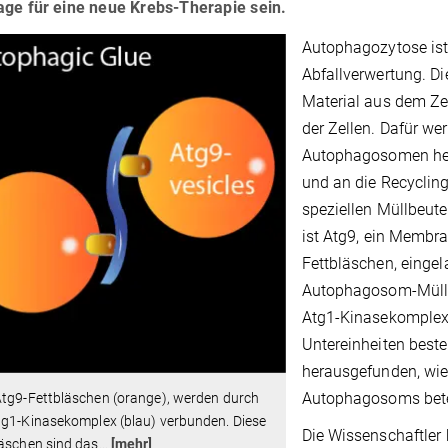
age für eine neue Krebs-Therapie sein.
Autophagozytose ist 
Abfallverwertung. Di
Material aus dem Ze
der Zellen. Dafür w
Autophagosomen herg
und an die Recycling
speziellen Müllbeut
ist Atg9, ein Membran
Fettbläschen, eingel
Autophagosom-Müllbe
Atg1-Kinasekomplex,
Untereinheiten beste
herausgefunden, wie
Autophagosoms betei
Atg9-Fettbläschen (orange), werden durch
tg1-Kinasekomplex (blau) verbunden. Diese
Die Wissenschaftler
äschen sind das
…
[mehr]