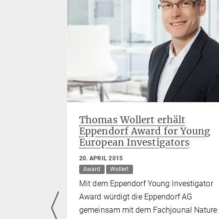
en
Thomas Wollert erhält
Eppendorf Award for Young
European Investigators
20. APRIL 2015
er streikt,
Award
Wollert
 Tür und
Mit dem Eppendorf Young Investigator
 und Mäuse
Award würdigt die Eppendorf AG
 Zelle
gemeinsam mit dem Fachjounal Nature