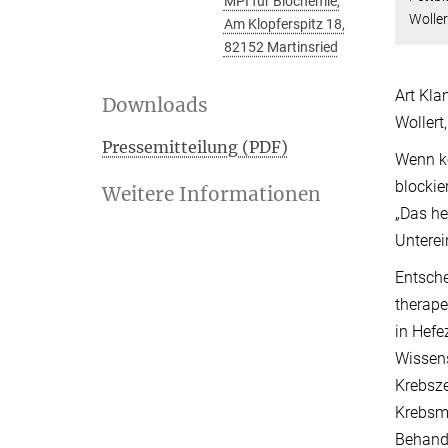
MPI für Biochemie,
Woller
Am Klopferspitz 18,
82152 Martinsried
Art Kla
Downloads
Wollert
Pressemitteilung (PDF)
Wenn ke
blockie
Weitere Informationen
„Das he
Unterei
Entsche
therape
in Hefe
Wissens
Krebsze
Krebsme
Behandl