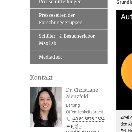
Pressemitteilungen
Grundl
Presseseiten der
Forschungsgruppen
Schüler- & Besucherlabor
MaxLab
Mediathek
Kontakt
Dr. Christiane
Menzfeld
Leitung
Öffentlichkeitsarbeit
Zwei 
+49 89 8578-2824
den A
pr@...
Fettbl