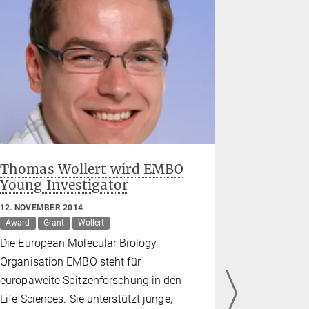
Thomas Wollert wird EMBO
Struktur
Young Investigator
Müllsac
31. JANUAR 
12. NOVEMBER 2014
Wollert
Award
Grant
Wollert
Wenn die Mü
Die European Molecular Biology
stapelt sic
Organisation EMBO steht für
zieht Unge
europaweite Spitzenforschung in den
an. Auch in
Life Sciences. Sie unterstützt junge,