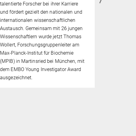
muss eine 
talentierte Forscher bei ihrer Karriere
Proteine od
und fördert gezielt den nationalen und
regelmäßig
internationalen wissenschaftlichen
Entsorgungs
Austausch. Gemeinsam mit 26 jungen
Streikt jed
Wissenschaftlern wurde jetzt Thomas
so können 
Wollert, Forschungsgruppenleiter am
Erkrankung
Max-Planck-Institut für Biochemie
Alzheimer o
(MPIB) in Martinsried bei München, mit
Wissenscha
dem EMBO Young Investigator Award
für Biochem
ausgezeichnet.
München kon
wichtiges 
– die Auto
funktionier
erschienen 