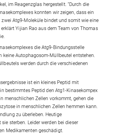
kel, im Reagenzglas hergestellt. “Durch die
nasekomplexes konnten wir zeigen, dass ein
zwei Atg9-Moleküle bindet und somit wie eine
t“ erklärt Yijian Rao aus dem Team von Thomas
ie.
inasekomplexes die Atg9-Bindungsstelle
en keine Autophagosom-Müllbeutel entstehen.
llbeutels werden durch die verschiedenen
rgebnisse ist ein kleines Peptid mit
s ein bestimmtes Peptid den Atg1-Kinasekompex
 in menschlichen Zellen vorkommt, gehen die
agozytose in menschlichen Zellen hemmen kann.
ndlung zu überleben. Heutige
ie sterben. Leider werden bei dieser
 den Medikamenten geschädigt.