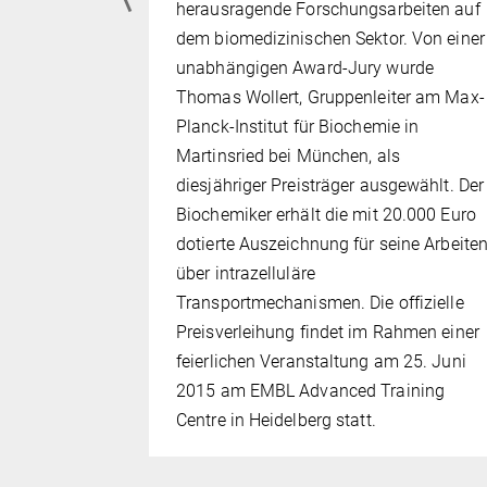
fuhr alte
herausragende Forschungsarbeiten auf
tandteile
dem biomedizinischen Sektor. Von einer
 zu
unabhängigen Award-Jury wurde
ortieren.
Thomas Wollert, Gruppenleiter am Max-
üllabfuhr,
Planck-Institut für Biochemie in
ende
Martinsried bei München, als
eise
diesjähriger Preisträger ausgewählt. Der
keln.
Biochemiker erhält die mit 20.000 Euro
ck-Institut
dotierte Auszeichnung für seine Arbeite
bei
über intrazelluläre
, wie ein
Transportmechanismen. Die offizielle
 der Zelle
Preisverleihung findet im Rahmen einer
Detail
feierlichen Veranstaltung am 25. Juni
der Studie
2015 am EMBL Advanced Training
ell
.
Centre in Heidelberg statt.