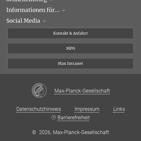
Informationen für...
Forschungsgruppen
Dr. Jürgen Cox
Social Media
Veranstaltungen
Journalisten
Gruppenleiter
cox@...
Seminare
Bewerber
X
Kontakt & Anfahrt
MPI für Biochemie,
Karriere
Schüler und Studenten
Linked in
Am Klopferspitz 18,
MPG
Institut
Doktoranden
82152 Martinsried
Postdoktoranden
Max Intranet
Max-Planck-Gesellschaft
Datenschutzhinweis
Impressum
Links
Barrierefreiheit
©
2026, Max-Planck-Gesellschaft