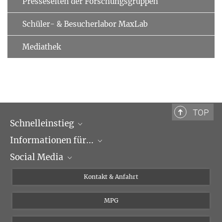
Presseseiten der Forschungsgruppen
Schüler- & Besucherlabor MaxLab
Mediathek
TOP
Schnelleinstieg
Informationen für...
Forschungsgruppen
Social Media
Veranstaltungen
Journalisten
Seminare
Bewerber
X
Kontakt & Anfahrt
Karriere
Schüler und Studenten
Linked in
MPG
Institut
Doktoranden