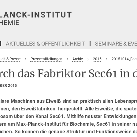
AKTUELLES & ÖFFENTLICHKEIT
SEMINARE & EV
keit & Presse
Pressemitteilungen
Archiv
2015
20151014_Foer
ch das Fabriktor Sec61 in
OBER 2015
lare Maschinen aus Eiweiß sind an praktisch allen Lebenspro
men, den Eiweißfabriken, hergestellt. Alle Eiweiße, die spä
bosom über den Kanal Sec61. Mithilfe neuster Entwicklungen
rn am Max-Planck-Institut für Biochemie, Sec61 in seiner na
uchen. So können die genaue Struktur und Funktionsweise d