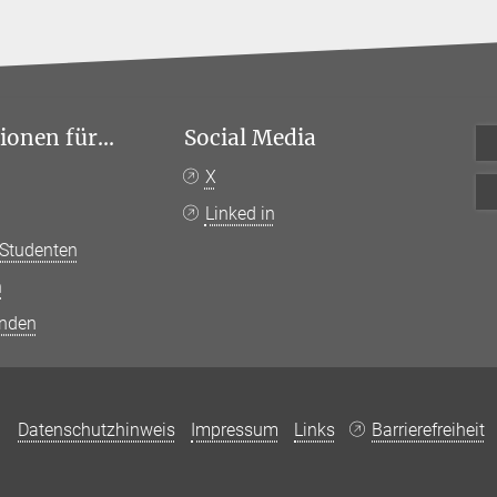
onen für...
Social Media
n
X
Linked in
 Studenten
n
anden
Datenschutzhinweis
Impressum
Links
Barrierefreiheit