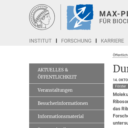
Hauptinhalt
INSTITUT
FORSCHUNG
KARRIERE
Öffentlich
Dur
AKTUELLES &
ÖFFENTLICHKEIT
14. OKT
Förster
Veranstaltungen
Moleku
Riboso
Besucherinformationen
das Ri
Forsche
Informationsmaterial
unters