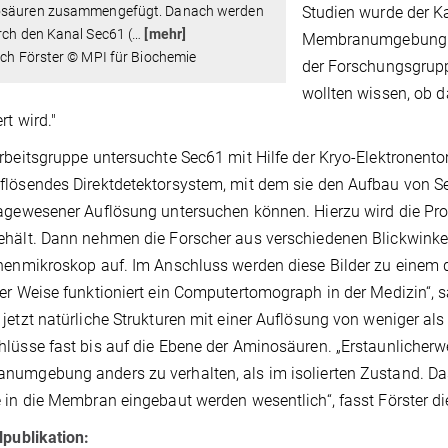
säuren zusammengefügt. Danach werden
Studien wurde der Ka
rch den Kanal Sec61 (
…
[mehr]
Membranumgebung hera
ich Förster © MPI für Biochemie
der Forschungsgrupp
wollten wissen, ob 
rt wird."
rbeitsgruppe untersuchte Sec61 mit Hilfe der Kryo-Elektronento
lösendes Direktdetektorsystem, mit dem sie den Aufbau von 
agewesener Auflösung untersuchen können. Hierzu wird die Prob
hält. Dann nehmen die Forscher aus verschiedenen Blickwinke
nenmikroskop auf. Im Anschluss werden diese Bilder zu einem dr
er Weise funktioniert ein Computertomograph in der Medizin“, sa
jetzt natürliche Strukturen mit einer Auflösung von weniger al
lüsse fast bis auf die Ebene der Aminosäuren. „Erstaunlicherwe
umgebung anders zu verhalten, als im isolierten Zustand. Das
 in die Membran eingebaut werden wesentlich“, fasst Förster d
lpublikation: