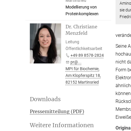
Martinsried
Amino
Modellierung von
sie du
Proteinkomplexen
Friedr
Dr. Christiane
Menzfeld
verände
Leitung
Seine A
Öffentlichkeitsarbeit
hochauf
+49 89 8578-2824
nicht d
pr@...
MPI für Biochemie,
Form be
Am Klopferspitz 18,
Elektro
82152 Martinsried
ähnlich
können 
Downloads
Rücksch
Membran
Pressemitteilung (PDF)
Eiweiße
Weitere Informationen
Origina