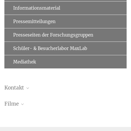
Informationsmaterial
Pressemitteilungen
Presseseiten der Forschungsgruppen
Schüler- & Besucherlabor MaxLab
Mediathek
Kontakt
Dr. Manajit Hayer-Hartl
Filme
Gruppenleiterin
Chaperone-Faltungshelfer in der Zelle
+49 89 8578-2204
mhartl@...
Die Grundlagen der Proteinfaltung
MPI für Biochemie,