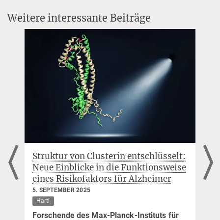
Am Klopferspitz 18,
Weitere interessante Beiträge
82152 Martinsried
Chaperonin-vermittelte Proteinfaltung
Prof. Dr. F.-Ulrich Hartl
Direktor
+49 89 8578-2244
office-hartl@...
MPI für Biochemie,
Am Klopferspitz 18,
82152 Martinsried
Zelluläre Biochemie
Struktur von Clusterin entschlüsselt:
Dr. Christiane Menzfeld
Vier 
Neue Einblicke in die Funktionsweise
den '
Leitung Öffentlichkeitsarbeit
eines Risikofaktors für Alzheimer
27. NO
+49 89 8578-2824
Award
5. SEPTEMBER 2025
pr@...
Hartl
Matthi
MPI für Biochemie,
Forschende des Max-Planck-Instituts für
Am Klopferspitz 18,
und Pe