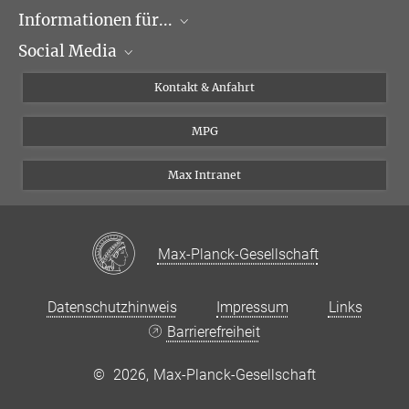
MPI für Biochemie,
Informationen für...
Forschungsgruppen
Am Klopferspitz 18,
Social Media
82152 Martinsried
Veranstaltungen
Journalisten
Struktur und Dynamik molekularer Maschinen
Seminare
Bewerber
X
Kontakt & Anfahrt
Karriere
Schüler und Studenten
Linked in
MPG
Institut
Doktoranden
Postdoktoranden
Max Intranet
Max-Planck-Gesellschaft
Datenschutzhinweis
Impressum
Links
Barrierefreiheit
©
2026, Max-Planck-Gesellschaft