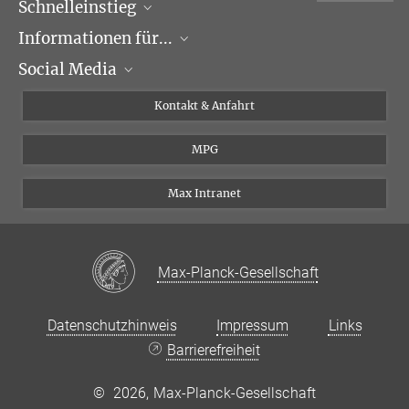
Schnelleinstieg
Informationen für...
Forschungsgruppen
Social Media
Veranstaltungen
Journalisten
Seminare
Bewerber
X
Kontakt & Anfahrt
Karriere
Schüler und Studenten
Linked in
MPG
Institut
Doktoranden
Postdoktoranden
Max Intranet
Max-Planck-Gesellschaft
Datenschutzhinweis
Impressum
Links
Barrierefreiheit
©
2026, Max-Planck-Gesellschaft