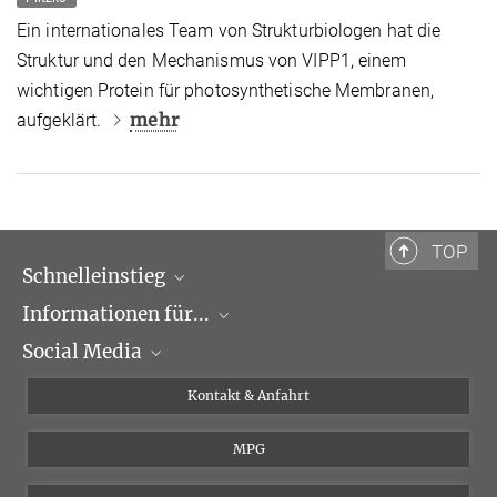
Ein internationales Team von Strukturbiologen hat die
Struktur und den Mechanismus von VIPP1, einem
wichtigen Protein für photosynthetische Membranen,
mehr
aufgeklärt.
TOP
Schnelleinstieg
Informationen für...
Forschungsgruppen
Social Media
Veranstaltungen
Journalisten
Seminare
Bewerber
X
Kontakt & Anfahrt
Karriere
Schüler und Studenten
Linked in
MPG
Institut
Doktoranden