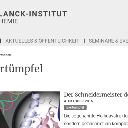
AKTUELLES & ÖFFENTLICHKEIT
SEMINARE & EV
tseiten
ertümpfel
Der Schneidermeister d
4. OKTOBER 2016
Biertümpfel
Die sogenannte Hollidaystruktur
sondern bezeichnet ein komple