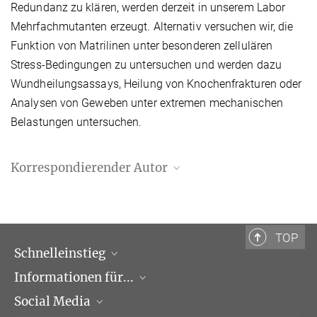
Redundanz zu klären, werden derzeit in unserem Labor
Mehrfachmutanten erzeugt. Alternativ versuchen wir, die
Funktion von Matrilinen unter besonderen zellulären
Stress-Bedingungen zu untersuchen und werden dazu
Wundheilungsassays, Heilung von Knochenfrakturen oder
Analysen von Geweben unter extremen mechanischen
Belastungen untersuchen.
Korrespondierender Autor
Reinhard Fässler
Max-Planck-Institut für Biochemie, Martinsried
faessler@biochem.mpg.de
TOP
Schnelleinstieg
Informationen für...
Forschungsgruppen
Social Media
Veranstaltungen
Journalisten