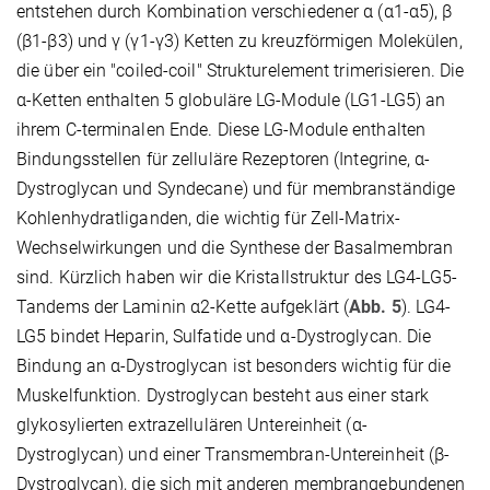
entstehen durch Kombination verschiedener α (α1-α5), β
(β1-β3) und γ (γ1-γ3) Ketten zu kreuzförmigen Molekülen,
die über ein "coiled-coil" Strukturelement trimerisieren. Die
α-Ketten enthalten 5 globuläre LG-Module (LG1-LG5) an
ihrem C-terminalen Ende. Diese LG-Module enthalten
Bindungsstellen für zelluläre Rezeptoren (Integrine, α-
Dystroglycan und Syndecane) und für membranständige
Kohlenhydratliganden, die wichtig für Zell-Matrix-
Wechselwirkungen und die Synthese der Basalmembran
sind. Kürzlich haben wir die Kristallstruktur des LG4-LG5-
Tandems der Laminin α2-Kette aufgeklärt (
Abb. 5
). LG4-
LG5 bindet Heparin, Sulfatide und α-Dystroglycan. Die
Bindung an α-Dystroglycan ist besonders wichtig für die
Muskelfunktion. Dystroglycan besteht aus einer stark
glykosylierten extrazellulären Untereinheit (α-
Dystroglycan) und einer Transmembran-Untereinheit (β-
Dystroglycan), die sich mit anderen membrangebundenen