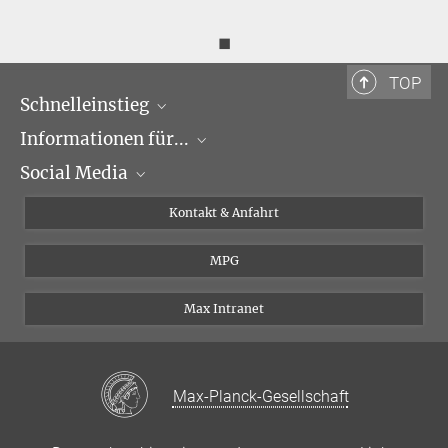
◼
TOP
Schnelleinstieg
Informationen für...
Forschungsgruppen
Social Media
Veranstaltungen
Journalisten
Seminare
Bewerber
X
Kontakt & Anfahrt
Karriere
Schüler und Studenten
Linked in
MPG
Institut
Doktoranden
Postdoktoranden
Max Intranet
Max-Planck-Gesellschaft