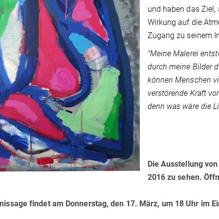
und haben das Ziel, 
Wirkung auf die Atmo
Zugang zu seinem In
"Meine Malerei ents
durch meine Bilder d
können Menschen viel
verstörende Kraft vo
denn was wäre die L
Die Ausstellung von
2016
zu sehen. Öffn
nissage
findet am Donnerstag, den
17. März
, um
18 Uhr
im Ei