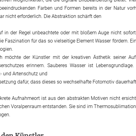
 beeindruckenden Farben und Formen bereits in der Natur vor
ar nicht erforderlich. Die Abstraktion schärft den
uf in der Regel unbeachtete oder mit bloßem Auge nicht sofort 
die Faszination für das so vielseitige Element Wasser fördern. E
logien.
ch möchte der Künstler mit der kreativen Ästhetik seiner 
erschutzes erinnern. Sauberes Wasser ist Lebensgrundlage. 
- und Artenschutz und
etzung dafür, dass dieses so wechselhafte Fotomotiv dauerhaft i
krete Aufnahmeort ist aus den abstrakten Motiven nicht ersichtl
chen Voralpenraum entstanden. Sie sind im Thermosublimations
ogen.
 den Künstler