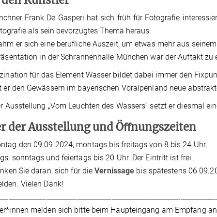
chner Frank De Gasperi hat sich früh für Fotografie interessiert.
tografie als sein bevorzugtes Thema heraus.
hm er sich eine berufliche Auszeit, um etwas mehr aus seine
räsentation in der Schrannenhalle München war der Auftakt zu e
zination für das Element Wasser bildet dabei immer den Fixpunk
t er den Gewässern im bayerischen Voralpenland neue abstrak
er Ausstellung „Vom Leuchten des Wassers“ setzt er diesmal ei
r der Ausstellung und Öﬀnungszeiten
tag den 09.09.2024, montags bis freitags von 8 bis 24 Uhr,
s, sonntags und feiertags bis 20 Uhr. Der Eintritt ist frei.
enken Sie daran, sich für die
Vernissage
bis spätestens 06.09.2
lden. Vielen Dank!
_______________________________________________________________
r*innen melden sich bitte beim Haupteingang am Empfang an.