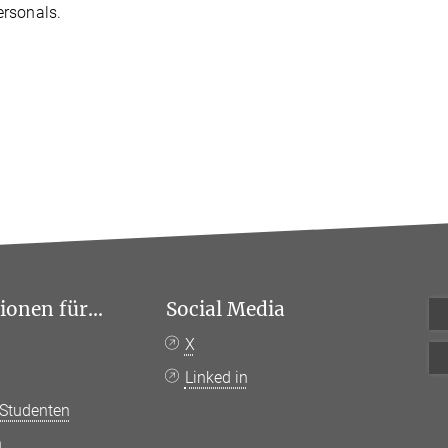
rsonals.
onen für...
Social Media
n
X
Linked in
 Studenten
n