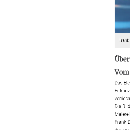
Frank
Über
Vom 
Das Ele
Er konz
verlier
Die Bil
Malerei
Frank D
der kre