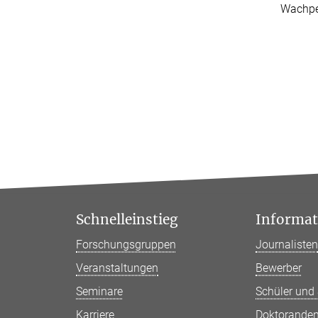
Wachpe
Schnelleinstieg
Informati
Forschungsgruppen
Journaliste
Veranstaltungen
Bewerber
Seminare
Schüler und
Karriere
Doktorande