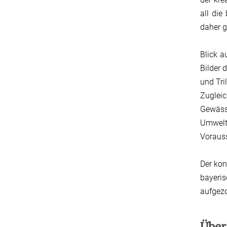
all die
daher g
Blick a
Bilder 
und Tri
Zuglei
Gewäss
Umwelt
Vorauss
Der kon
bayeris
aufgez
Über