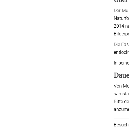
Der Mün
Naturfo
2014 na
Bilderp
Die Fas
entlock
In sein
Daue
Von Mon
samstag
Bitte d
anzume
_______
Besuche