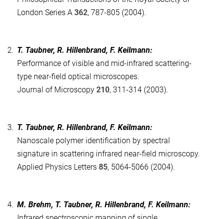
London Series A
362
, 787-805 (2004).
2.
T. Taubner, R. Hillenbrand, F. Keilmann:
Performance of visible and mid-infrared scattering-
type near-field optical microscopes.
Journal of Microscopy
210
, 311-314 (2003).
3.
T. Taubner, R. Hillenbrand, F. Keilmann:
Nanoscale polymer identification by spectral
signature in scattering infrared near-field microscopy.
Applied Physics Letters
85
, 5064-5066 (2004).
4.
M. Brehm, T. Taubner, R. Hillenbrand, F. Keilmann:
Infrared spectroscopic mapping of single