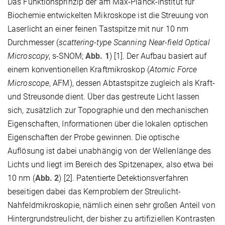
Das Funktionsprinzip der am Max-Planck-Institut für
Biochemie entwickelten Mikroskope ist die Streuung von
Laserlicht an einer feinen Tastspitze mit nur 10 nm
Durchmesser (
scattering-type Scanning Near-field Optical
Microscopy
, s-SNOM;
Abb. 1
) [1]. Der Aufbau basiert auf
einem konventionellen Kraftmikroskop (
Atomic Force
Microscope
, AFM), dessen Abtastspitze zugleich als Kraft-
und Streusonde dient. Über das gestreute Licht lassen
sich, zusätzlich zur Topographie und den mechanischen
Eigenschaften, Informationen über die lokalen optischen
Eigenschaften der Probe gewinnen. Die optische
Auflösung ist dabei unabhängig von der Wellenlänge des
Lichts und liegt im Bereich des Spitzenapex, also etwa bei
10 nm (
Abb. 2
) [2]. Patentierte Detektionsverfahren
beseitigen dabei das Kernproblem der Streulicht-
Nahfeldmikroskopie, nämlich einen sehr großen Anteil von
Hintergrundstreulicht, der bisher zu artifiziellen Kontrasten