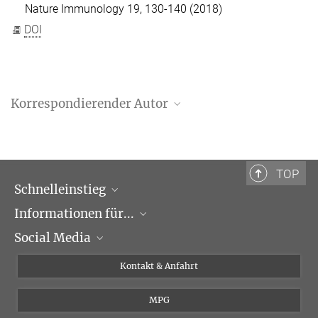
Nature Immunology 19, 130-140 (2018)
DOI
Korrespondierender Autor
Prof. Dr. Andreas Pichlmair
Max-Planck-Institut für Biochemie, Martinsried
+49 89 8578-2220
TOP
apichl@biochem.mpg.de
Schnelleinstieg
Forschungsgruppe Pichlmair
Informationen für...
Forschungsgruppen
Social Media
Veranstaltungen
Journalisten
Seminare
Bewerber
X
Kontakt & Anfahrt
Karriere
Schüler und Studenten
Linked in
MPG
Institut
Doktoranden