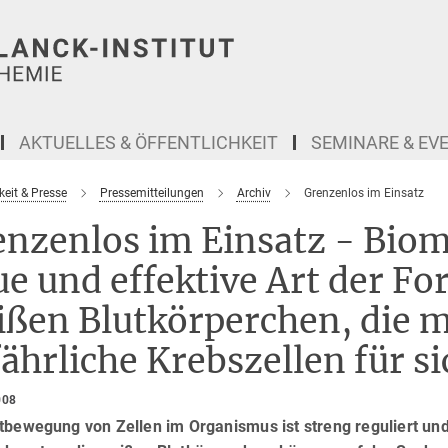
AKTUELLES & ÖFFENTLICHKEIT
SEMINARE & EV
keit & Presse
Pressemitteilungen
Archiv
Grenzenlos im Einsatz
nzenlos im Einsatz - Biom
e und effektive Art der F
ißen Blutkörperchen, die 
ährliche Krebszellen für s
008
tbewegung von Zellen im Organismus ist streng reguliert un