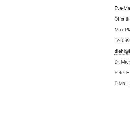
Eva-Mar
Öffentl
Max-Pla
Tel.08
diehl@
Dr. Mic
Peter H
E-Mail: