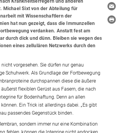
 nach Krankheitserregern und anderen
. Michael Sixt von der Abteilung für
arbeit mit Wissenschaftlern der
ien hat nun gezeigt, dass die Immunzellen
 Fortbewegung verdanken. Anstatt fest am
ar durch dick und dünn. Bleiben sie wegen des
tionen eines zellulären Netzwerks durch den
 nicht vorgesehen. Sie dürfen nur genau
tige Schuhwerk. Als Grundlage der Fortbewegung
membranproteine durchspannen diese die äußere
 äußerst flexiblen Gerüst aus Fasern, die nach
ntegrine für Bodenhaftung. Denn an allen
önnen. Ein Trick ist allerdings dabei. „Es gibt
genau passendes Gegenstück binden.
er Membran, sondern immer nur eine Kombination
g fehlen, können die Integrine nicht andocken,