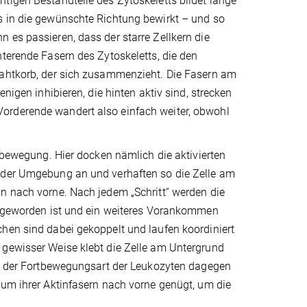
tigen Bestandteile des Zytoskeletts bildet lange
s in die gewünschte Richtung bewirkt – und so
 es passieren, dass der starre Zellkern die
nterende Fasern des Zytoskeletts, die den
rahtkorb, der sich zusammenzieht. Die Fasern am
nigen inhibieren, die hinten aktiv sind, strecken
orderende wandert also einfach weiter, obwohl
rtbewegung. Hier docken nämlich die aktivierten
n der Umgebung an und verhaften so die Zelle am
nn nach vorne. Nach jedem „Schritt“ werden die
ig geworden ist und ein weiteres Vorankommen
chen sind dabei gekoppelt und laufen koordiniert
 gewisser Weise klebt die Zelle am Untergrund
Bei der Fortbewegungsart der Leukozyten dagegen
tum ihrer Aktinfasern nach vorne genügt, um die