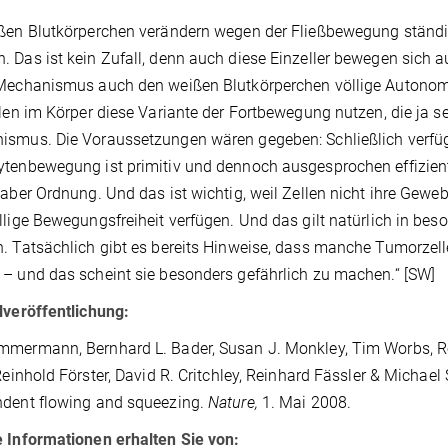
ßen Blutkörperchen verändern wegen der Fließbewegung ständig
 Das ist kein Zufall, denn auch diese Einzeller bewegen sich a
Mechanismus auch den weißen Blutkörperchen völlige Autonomie
llen im Körper diese Variante der Fortbewegung nutzen, die ja sehr
smus. Die Voraussetzungen wären gegeben: Schließlich verfügen
tenbewegung ist primitiv und dennoch ausgesprochen effizient“,
 aber Ordnung. Und das ist wichtig, weil Zellen nicht ihre Gewebei
llige Bewegungsfreiheit verfügen. Und das gilt natürlich in bes
. Tatsächlich gibt es bereits Hinweise, dass manche Tumorzell
– und das scheint sie besonders gefährlich zu machen.“ [SW]
lveröffentlichung:
mermann, Bernhard L. Bader, Susan J. Monkley, Tim Worbs, Ro
 Reinhold Förster, David R. Critchley, Reinhard Fässler & Michael 
ndent flowing and squeezing.
Nature,
1. Mai 2008.
 Informationen erhalten Sie von: