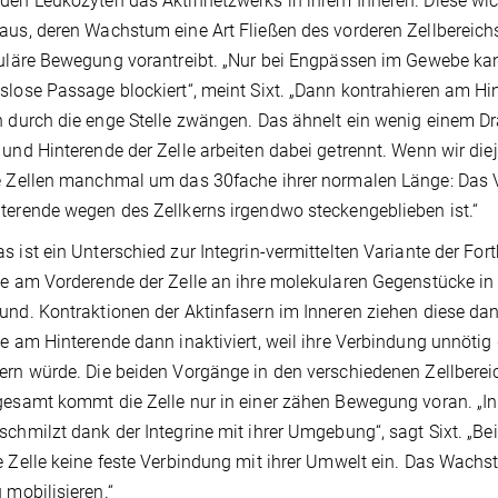
den Leukozyten das Aktinnetzwerks in ihrem Inneren. Diese wich
aus, deren Wachstum eine Art Fließen des vorderen Zellbereich
luläre Bewegung vorantreibt. „Nur bei Engpässen im Gewebe kann
slose Passage blockiert“, meint Sixt. „Dann kontrahieren am Hi
n durch die enge Stelle zwängen. Das ähnelt ein wenig einem D
 und Hinterende der Zelle arbeiten dabei getrennt. Wenn wir dieje
e Zellen manchmal um das 30fache ihrer normalen Länge: Das V
terende wegen des Zellkerns irgendwo steckengeblieben ist.“
s ist ein Unterschied zur Integrin-vermittelten Variante der Fo
ne am Vorderende der Zelle an ihre molekularen Gegenstücke i
und. Kontraktionen der Aktinfasern im Inneren ziehen diese da
ne am Hinterende dann inaktiviert, weil ihre Verbindung unnöt
ern würde. Die beiden Vorgänge in den verschiedenen Zellberei
gesamt kommt die Zelle nur in einer zähen Bewegung voran. „In
schmilzt dank der Integrine mit ihrer Umgebung“, sagt Sixt. „
e Zelle keine feste Verbindung mit ihrer Umwelt ein. Das Wachs
u mobilisieren.“