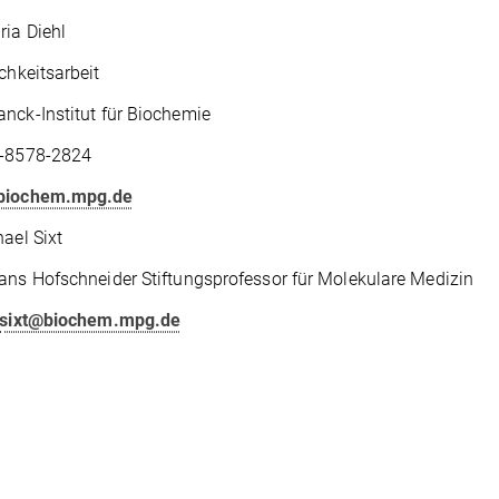
ia Diehl
ichkeitsarbeit
nck-Institut für Biochemie
9-8578-2824
biochem.mpg.de
hael Sixt
ans Hofschneider Stiftungsprofessor für Molekulare Medizin
sixt@biochem.mpg.de