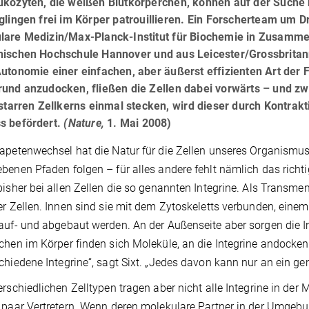
ukozyten, die weißen Blutkörperchen, können auf der Suche
glingen frei im Körper patrouillieren. Ein Forscherteam um Dr
lare Medizin/Max-Planck-Institut für Biochemie in Zusammen
nischen Hochschule Hannover und aus Leicester/Grossbritann
Autonomie einer einfachen, aber äußerst effizienten Art der
rund anzudocken, fließen die Zellen dabei vorwärts – und zw
 starren Zellkerns einmal stecken, wird dieser durch Kontrak
s befördert.
(Nature,
1. Mai 2008)
apetenwechsel hat die Natur für die Zellen unseres Organismus
benen Pfaden folgen – für alles andere fehlt nämlich das rich
bisher bei allen Zellen die so genannten Integrine. Als Trans
er Zellen. Innen sind sie mit dem Zytoskeletts verbunden, einem
auf- und abgebaut werden. An der Außenseite aber sorgen die I
chen im Körper finden sich Moleküle, an die Integrine andocken k
chiedene Integrine“, sagt Sixt. „Jedes davon kann nur an ein 
erschiedlichen Zelltypen tragen aber nicht alle Integrine in d
 paar Vertretern. Wenn deren molekulare Partner in der Umgebun