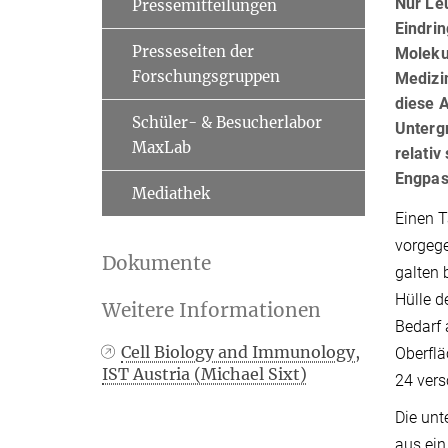
Nur Le
Pressemitteilungen
Eindrin
Presseseiten der
Moleku
Forschungsgruppen
Medizi
diese 
Schüler- & Besucherlabor
Unterg
MaxLab
relativ
Engpas
Mediathek
Einen T
vorgege
Dokumente
galten 
Hülle d
Weitere Informationen
Bedarf 
Cell Biology and Immunology,
Oberflä
IST Austria (Michael Sixt)
24 vers
Die unt
aus ein