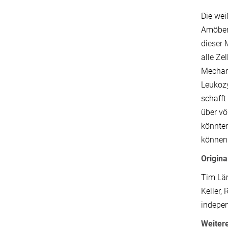
Die wei
Amöben.
dieser 
alle Ze
Mechani
Leukozy
schafft
über vö
könnten
können 
Origina
Tim Läm
Keller,
indepe
Weitere