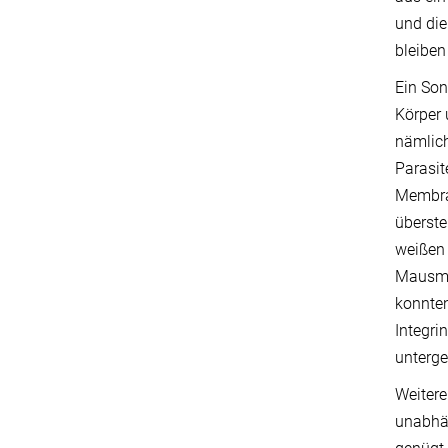
und die
bleiben
Ein Son
Körper 
nämlich
Parasit
Membran
überste
weißen 
Mausmod
konnten
Integri
unterge
Weitere
unabhän