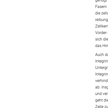
genügt 
Fasern 
die zel
reibung
Zellker
Vorder-
sich di
das Hin
Auch da
Integri
Untergr
Integri
verhind
ab. Ins
und ver
geht di
Zelle z