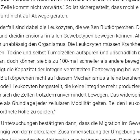
 Zelle kommt nicht vorwärts.“ So ist sichergestellt, dass mobil
 und nicht auf Abwege geraten.
derfall sind dabei die Leukozyten, die weißen Blutkörperchen. 
und dreidimensional in allen Gewebetypen bewegen können. Al
 unablässig den Organismus. Die Leukozyten müssen Krankheit
en, Toxine und selbst Tumorzellen aufspüren und unschädlich 
, doch können sie bis zu 100-mal schneller als andere bewegl
igt die Kapazität der Integrin-vermittelten Fortbewegung bei wei
Blutkörperchen nicht auf diesem Mechanismus alleine beruhen 
ell Leukozyten hergestellt, die keine Integrine mehr produziere
 sich die Zellen trotzdem unvermindert bewegen. Das widerspric
ne als Grundlage jeder zellulären Mobilität gelten. Bei den Leu
ordnete Rolle zu spielen.“
 Untersuchungen bestätigten dann, dass die Migration im Gew
gig von der molekularen Zusammensetzung der Umgebung verlä