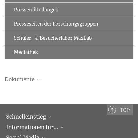
Pressemitteilungen
Presseseiten der Forschungsgruppen
Schüler- & Besucherlabor MaxLab
Mediathek
Dokumente
TOP
Schnelleinstieg
Informationen für...
Forschungsgruppen
Social Media
Veranstaltungen
Journalisten