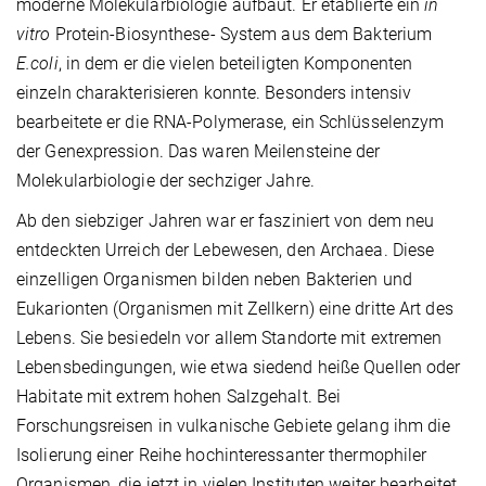
moderne Molekularbiologie aufbaut. Er etablierte ein
in
vitro
Protein-Biosynthese- System aus dem Bakterium
E.coli
, in dem er die vielen beteiligten Komponenten
einzeln charakterisieren konnte. Besonders intensiv
bearbeitete er die RNA-Polymerase, ein Schlüsselenzym
der Genexpression. Das waren Meilensteine der
Molekularbiologie der sechziger Jahre.
Ab den siebziger Jahren war er fasziniert von dem neu
entdeckten Urreich der Lebewesen, den Archaea. Diese
einzelligen Organismen bilden neben Bakterien und
Eukarionten (Organismen mit Zellkern) eine dritte Art des
Lebens. Sie besiedeln vor allem Standorte mit extremen
Lebensbedingungen, wie etwa siedend heiße Quellen oder
Habitate mit extrem hohen Salzgehalt. Bei
Forschungsreisen in vulkanische Gebiete gelang ihm die
Isolierung einer Reihe hochinteressanter thermophiler
Organismen, die jetzt in vielen Instituten weiter bearbeitet