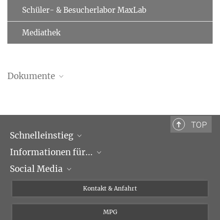
Schüler- & Besucherlabor MaxLab
Mediathek
Dokumente
TOP
Schnelleinstieg
Informationen für...
Forschungsgruppen
Social Media
Veranstaltungen
Journalisten
Seminare
Bewerber
X
Kontakt & Anfahrt
Karriere
Schüler und Studenten
Linked in
MPG
Institut
Doktoranden