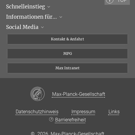
Schnelleinstieg
Informationen für...
Forschungsgruppen
Social Media
Veranstaltungen
Journalisten
Seminare
Bewerber
X
Kontakt & Anfahrt
Karriere
Schüler und Studenten
Linked in
MPG
Institut
Doktoranden
Postdoktoranden
Max Intranet
Max-Planck-Gesellschaft
Datenschutzhinweis
Impressum
Links
Barrierefreiheit
©
2026, Max-Planck-Gesellschaft