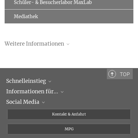
Schüler- & Besucherlabor MaxLab
Mediathek
Weitere Informationen
Homepage von Daphna Margolin
TOP
Schnelleinstieg
Informationen für...
Forschungsgruppen
Social Media
Veranstaltungen
Journalisten
Seminare
Bewerber
X
Kontakt & Anfahrt
Karriere
Schüler und Studenten
Linked in
MPG
Institut
Doktoranden