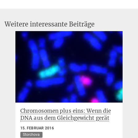
pr@...
Webseite PloidyNet (ab 15. November)
MPI für Biochemie,
Am Klopferspitz 18,
82152 Martinsried
Weitere interessante Beiträge
Chromosomen plus eins: Wenn die
DNA aus dem Gleichgewicht gerät
15. FEBRUAR 2016
Storchova