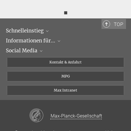
◼
TOP
Schnelleinstieg
Informationen für...
Forschungsgruppen
Social Media
Veranstaltungen
Journalisten
Seminare
Bewerber
X
Kontakt & Anfahrt
Karriere
Schüler und Studenten
Linked in
MPG
Institut
Doktoranden
Postdoktoranden
Max Intranet
Max-Planck-Gesellschaft